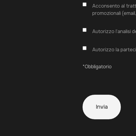
Acconsento al tratta
promozionali (email,
Autorizzo l’analisi
Autorizzo la partec
*Obbligatorio