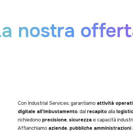
a nostra offer
Con Industrial Services, garantiamo
attività operat
digitale all’imbustamento
, dal
recapito
alla
logisti
richiedono
precisione
,
sicurezza
e capacità industri
Affianchiamo
aziende
,
pubbliche amministrazioni