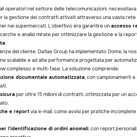
cipali operatori nel settore delle telecomunicazioni, necessita
r la gestione dei contratti attivati attraverso una vasta rete d
ner nei supermercati. L’obiettivo era garantire un
accesso ra
ricerche e analisi mirate per ottimizzare la gestione e la repor
ta
genze del cliente, Datlas Group ha implementato Dome, la nos
ione scalabile e ad alte performance progettata per automatiz
low complesso e multi-fase. La soluzione comprende:
dazione documentale automatizzata
, con campionamenti e c
ati.
 sicura
per oltre 15 milioni di contratti, ottimizzata per un ac
ato.
che e report
via e-mail, come avvisi per pratiche incomplete 
er l’identificazione di ordini anomali
, con report personali