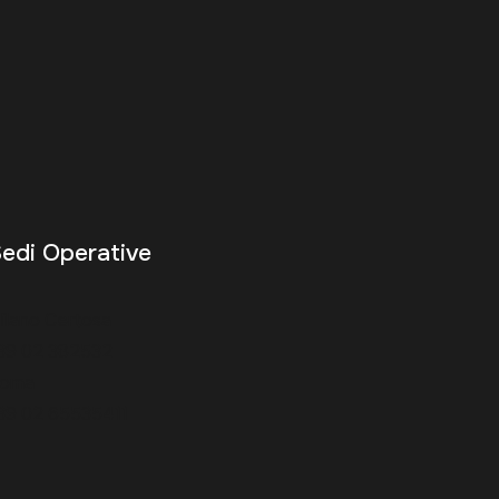
edi Operative
ilano Certosa
39 02 382532
oma
39 02 65535411