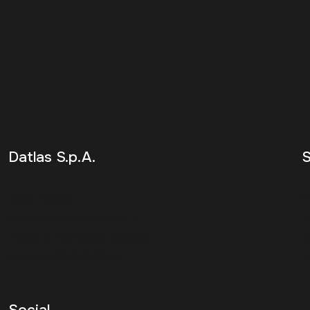
Datlas S.p.A.
S
Sede Legale
M
Viale della Resistenza 47
+
42018 S. Martino in Rio (RE)
R
P.IVA IT02628600351
+