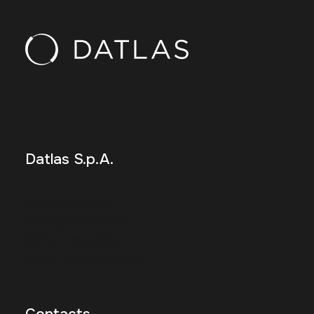
Datlas S.p.A.
Sede Direzionale
P.za Sigmund Freud 1
20154 Milano (MI)
P.IVA IT02628600351