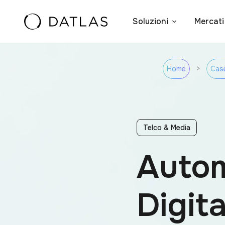
Vai al contenuto
Soluzioni
Mercati
>
Home
Cas
Telco & Media
Autom
Digita