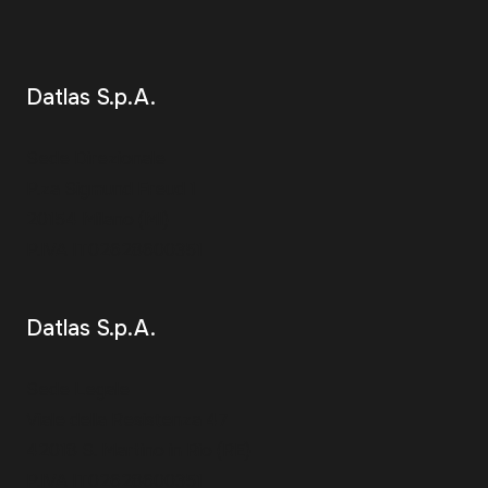
Datlas S.p.A.
Sede Direzionale
P.za Sigmund Freud 1
20154 Milano (MI)
P.IVA IT02628600351
Datlas S.p.A.
Sede Legale
Viale della Resistenza 47
42018 S. Martino in Rio (RE)
P.IVA IT02628600351