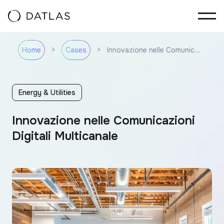
Vai al contenuto
>
>
Innovazione nelle Comunicazioni Digitali Multicanale
Home
Cases
Energy & Utilities
Innovazione nelle Comunicazioni
Digitali Multicanale