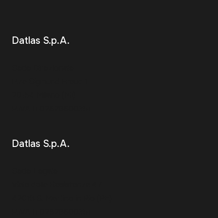
Datlas S.p.A.
Sede Direzionale
P.za Sigmund Freud 1
20154 Milano (MI)
P.IVA IT02628600351
Datlas S.p.A.
Sede Legale
Viale della Resistenza 47
42018 S. Martino in Rio (RE)
P.IVA IT02628600351