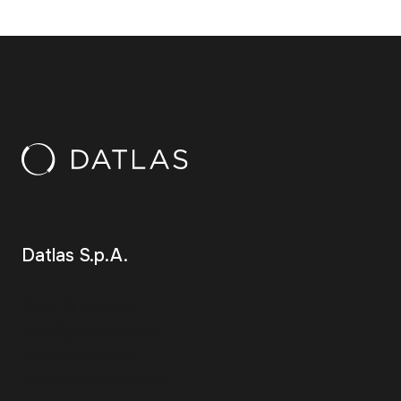
Datlas S.p.A.
Sede Direzionale
P.za Sigmund Freud 1
20154 Milano (MI)
P.IVA IT02628600351