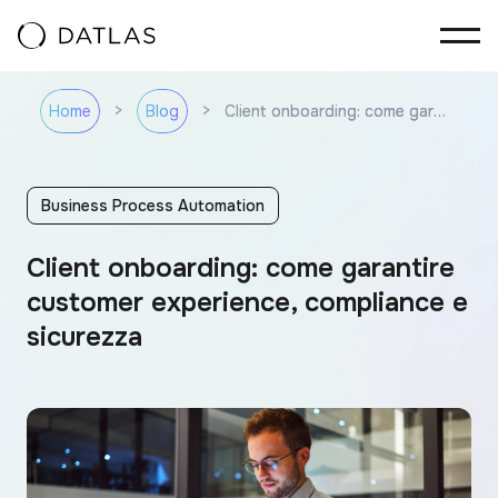
Vai al contenuto
>
>
Client onboarding: come garantire customer experience, compliance e sicurezza
Home
Blog
Business Process Automation
Client onboarding: come garantire
customer experience, compliance e
sicurezza