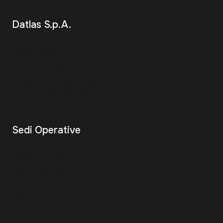
Datlas S.p.A.
Sede Legale
Viale della Resistenza 47
42018 S. Martino in Rio (RE)
P.IVA IT02628600351
Sedi Operative
Milano Certosa
+39 02 382532
Roma
+39 02 65535411