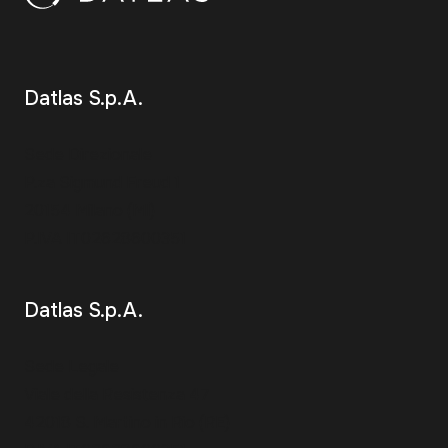
Datlas S.p.A.
Sede Direzionale
P.za Sigmund Freud 1
20154 Milano (MI)
P.IVA IT02628600351
Datlas S.p.A.
Sede Legale
Viale della Resistenza 47
42018 S. Martino in Rio (RE)