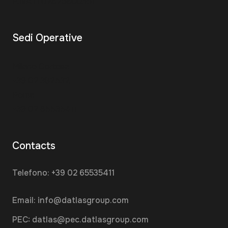
P.IVA IT02628600351
Sedi Operative
Milano Certosa
+39 02 382532
Roma
+39 02 65535411
Contacts
Telefono:
+39 02 65535411
Email:
info@datlasgroup.com
PEC:
datlas@pec.datlasgroup.com