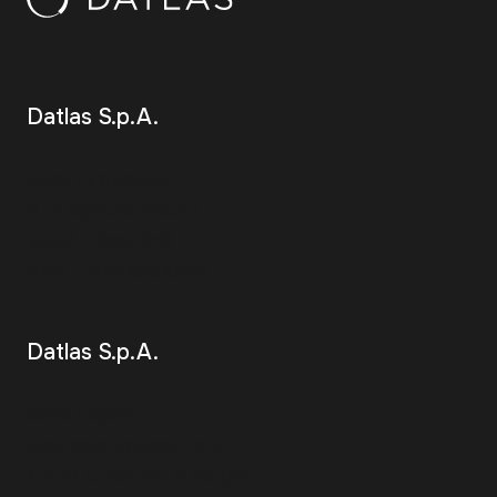
Datlas S.p.A.
Sede Direzionale
P.za Sigmund Freud 1
20154 Milano (MI)
P.IVA IT02628600351
Datlas S.p.A.
Sede Legale
Viale della Resistenza 47
42018 S. Martino in Rio (RE)