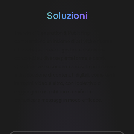
Soluzioni
I servizi di Generation & Publishing
comprendono un insieme di attività e risorse
utilizzate per creare, gestire e distribuire
contenuti su diverse piattaforme e canali.
Questi servizi si concentrano sulla produzione
e distribuzione di contenuti digitali, come testi,
immagini, video e altro, con l’obiettivo di
raggiungere un pubblico specifico e
comunicare messaggi in modo efficace.