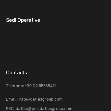
P.IVA IT02628600351
Sedi Operative
Milano Certosa
+39 02 382532
Roma
+39 02 65535411
Contacts
Telefono:
+39 02 65535411
Email:
info@datlasgroup.com
PEC:
datlas@pec.datlasgroup.com