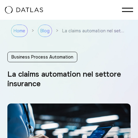
Vai al contenuto
>
>
La claims automation nel settore insurance
Home
Blog
Business Process Automation
La claims automation nel settore
insurance