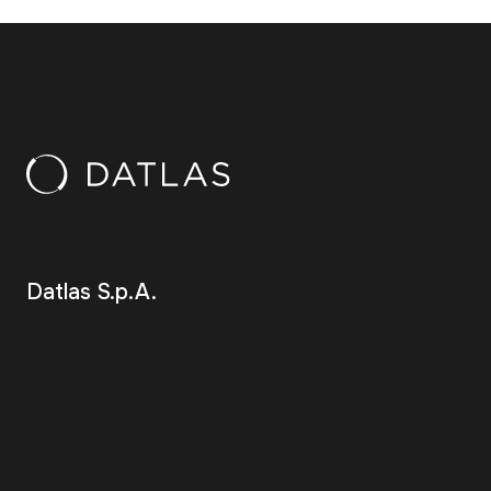
Datlas S.p.A.
Sede Direzionale
P.za Sigmund Freud 1
20154 Milano (MI)
P.IVA IT02628600351