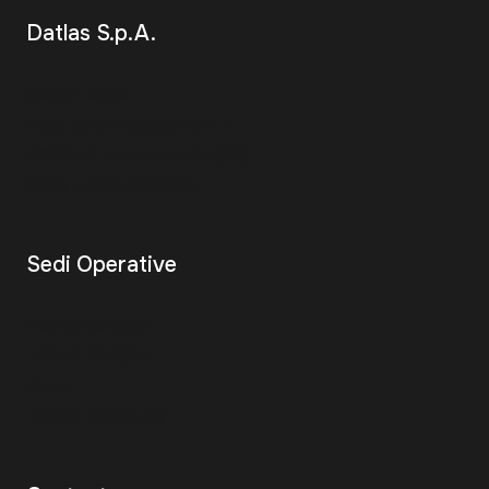
Datlas S.p.A.
Sede Legale
Viale della Resistenza 47
42018 S. Martino in Rio (RE)
P.IVA IT02628600351
Sedi Operative
Milano Certosa
+39 02 382532
Roma
+39 02 65535411