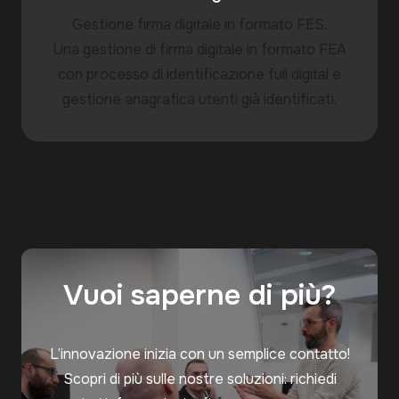
Gestione firma digitale in formato FES.
Una gestione di firma digitale in formato FEA
con processo di identificazione full digital e
gestione anagrafica utenti già identificati.
Vuoi saperne di più?
L’innovazione inizia con un semplice contatto!
Scopri di più sulle nostre soluzioni: richiedi