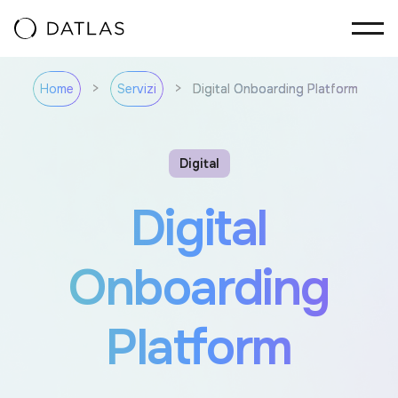
Vai al contenuto
>
>
Digital Onboarding Platform
Home
Servizi
Digital
Digital
Onboarding
Platform