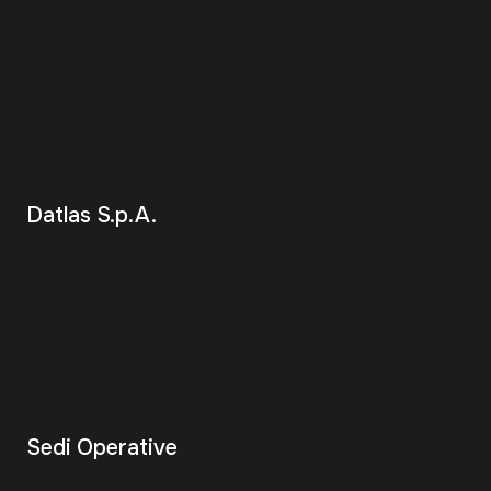
Sede Direzionale
P.za Sigmund Freud 1
20154 Milano (MI)
P.IVA IT02628600351
Datlas S.p.A.
Sede Legale
Viale della Resistenza 47
42018 S. Martino in Rio (RE)
P.IVA IT02628600351
Sedi Operative