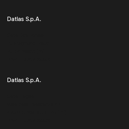
Datlas S.p.A.
Sede Direzionale
P.za Sigmund Freud 1
20154 Milano (MI)
P.IVA IT02628600351
Datlas S.p.A.
Sede Legale
Viale della Resistenza 47
42018 S. Martino in Rio (RE)
P.IVA IT02628600351