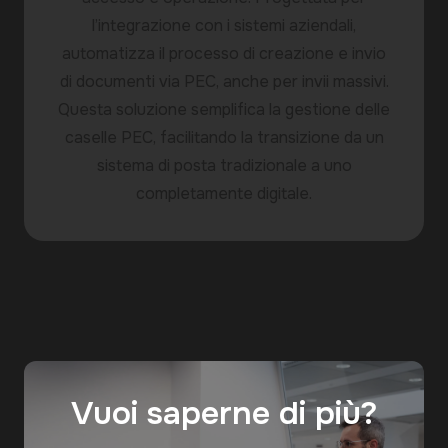
l’integrazione con i sistemi aziendali,
automatizza il processo di creazione e invio
di documenti via PEC, anche per invii massivi.
Questa soluzione semplifica la gestione delle
caselle PEC, facilitando la transizione da un
sistema di posta tradizionale a uno
completamente digitale.
Vuoi saperne di più?