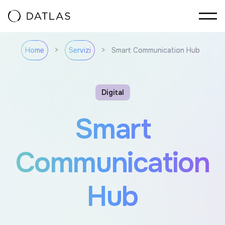
Vai al contenuto
>
>
Smart Communication Hub
Home
Servizi
Digital
Smart
Communication
Hub