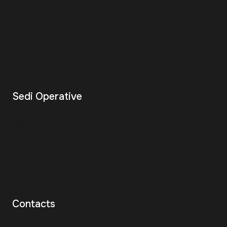
Sede Legale
Viale della Resistenza 47
42018 S. Martino in Rio (RE)
P.IVA IT02628600351
Sedi Operative
Milano Certosa
+39 02 382532
Roma
+39 02 65535411
Contacts