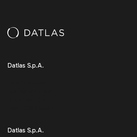
Datlas S.p.A.
Sede Direzionale
P.za Sigmund Freud 1
20154 Milano (MI)
P.IVA IT02628600351
Datlas S.p.A.