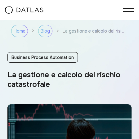
Vai al contenuto
>
>
La gestione e calcolo del rischio catastrofale
Home
Blog
Business Process Automation
La gestione e calcolo del rischio
catastrofale